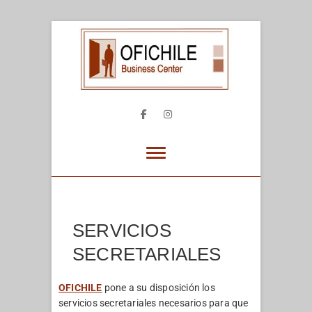
Skip
to
content
Ofichile
ARRIENDO OFICINAS Y SALAS DE REUNIÓN
EN PROVIDENCIA
Facebook
Instagram
SERVICIOS
SECRETARIALES
OFICHILE
pone a su disposición los
servicios secretariales necesarios para que